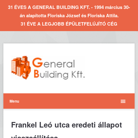
31 ÉVES A GENERAL BUILDING KFT. - 1994 március 30-
án alapította Floriska József és Floriska Attila.
31 ÉVE A LEGJOBB ÉPÜLETFELÚJÍTÓ CÉG
Menu
Frankel Leó utca eredeti állapot
visszaállítása