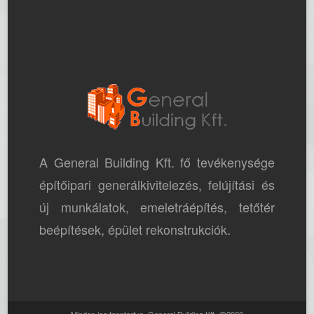
A General Building Kft. fő tevékenysége
építőipari generálkivitelezés, felújítási és
új munkálatok, emeletráépítés, tetőtér
beépítések, épület rekonstrukciók.
Minden jog fenntartva. General Building Kft. @2020