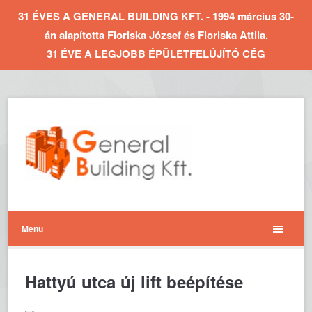
31 ÉVES A GENERAL BUILDING KFT. - 1994 március 30-
án alapította Floriska József és Floriska Attila.
31 ÉVE A LEGJOBB ÉPÜLETFELÚJÍTÓ CÉG
Menu
Hattyú utca új lift beépítése