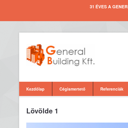
31 ÉVES A GENERAL 
Kezdőlap
Cégismertető
Referenciák
Lövölde 1