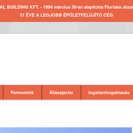
BUILDING KFT. - 1994 március 30-án alapította Floriska József 
31 ÉVE A LEGJOBB ÉPÜLETFELÚJÍTÓ CÉG
Partnereink
Állásajánlat
Ingatlanforgalmazás