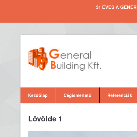
31 ÉVES A GENERAL 
Kezdőlap
Cégismertető
Referenciák
Lövölde 1