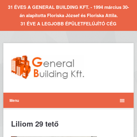
31 ÉVES A GENERAL BUILDING KFT. - 1994 március 30-
án alapította Floriska József és Floriska Attila.
31 ÉVE A LEGJOBB ÉPÜLETFELÚJÍTÓ CÉG
Menu
Liliom 29 tető