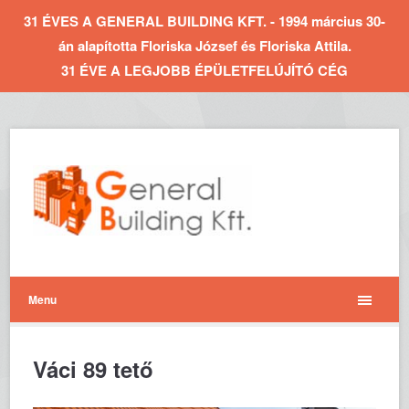
31 ÉVES A GENERAL BUILDING KFT. - 1994 március 30-
án alapította Floriska József és Floriska Attila.
31 ÉVE A LEGJOBB ÉPÜLETFELÚJÍTÓ CÉG
Menu
Váci 89 tető