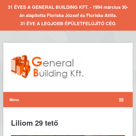
31 ÉVES A GENERAL BUILDING KFT. - 1994 március 30-
án alapította Floriska József és Floriska Attila.
31 ÉVE A LEGJOBB ÉPÜLETFELÚJÍTÓ CÉG
Menu
Liliom 29 tető