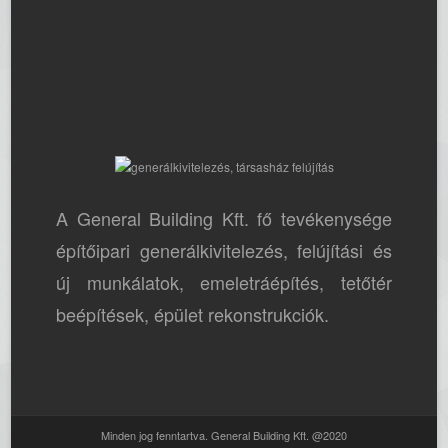
A General Building Kft. fő tevékenysége
építőipari generálkivitelezés, felújítási és
új munkálatok, emeletráépítés, tetőtér
beépítések, épület rekonstrukciók.
Minden jog fenntartva. General Building Kft. @2020