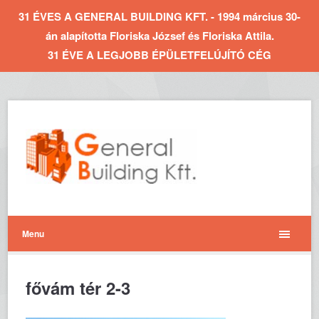
31 ÉVES A GENERAL BUILDING KFT. - 1994 március 30-
án alapította Floriska József és Floriska Attila.
31 ÉVE A LEGJOBB ÉPÜLETFELÚJÍTÓ CÉG
Menu
fővám tér 2-3