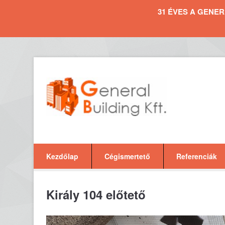
31 ÉVES A GENERAL 
Kezdőlap
Cégismertető
Referenciák
Király 104 előtető