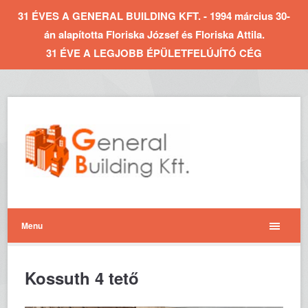
31 ÉVES A GENERAL BUILDING KFT. - 1994 március 30-
án alapította Floriska József és Floriska Attila.
31 ÉVE A LEGJOBB ÉPÜLETFELÚJÍTÓ CÉG
Menu
Kossuth 4 tető