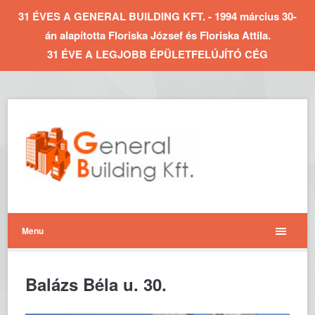
31 ÉVES A GENERAL BUILDING KFT. - 1994 március 30-
án alapította Floriska József és Floriska Attila.
31 ÉVE A LEGJOBB ÉPÜLETFELÚJÍTÓ CÉG
Menu
Balázs Béla u. 30.