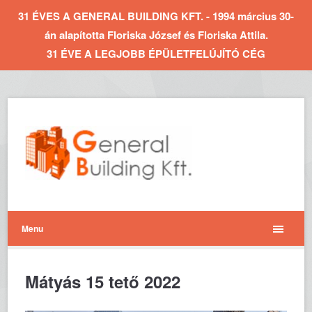
31 ÉVES A GENERAL BUILDING KFT. - 1994 március 30-
án alapította Floriska József és Floriska Attila.
31 ÉVE A LEGJOBB ÉPÜLETFELÚJÍTÓ CÉG
Menu
Mátyás 15 tető 2022