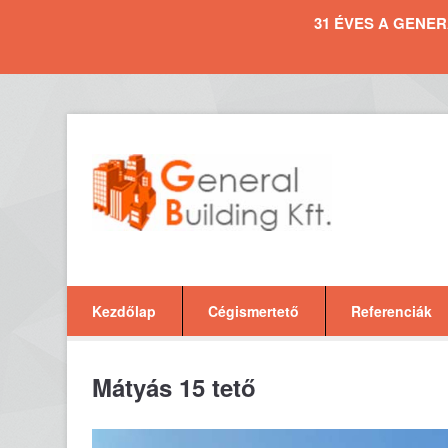
31 ÉVES A GENERAL 
Kezdőlap
Cégismertető
Referenciák
Mátyás 15 tető