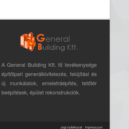
A General Building Kft. fő tevékenysége
építőipari generálkivitelezés, felújítási és
új munkálatok, emeletráépítés, tetőtér
beépítések, épület rekonstrukciók.
Jogi nyilatkozat
Impresszum