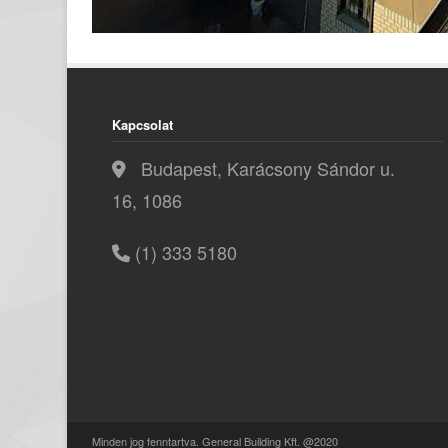
Kapcsolat
Budapest, Karácsony Sándor u.
16, 1086
(1) 333 5180
Minden jog fenntartva. General Building Kft. @2020