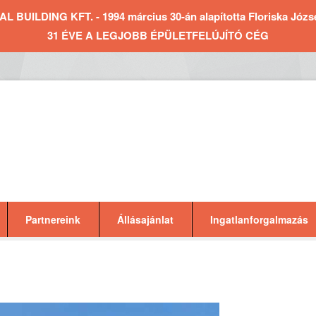
BUILDING KFT. - 1994 március 30-án alapította Floriska József 
31 ÉVE A LEGJOBB ÉPÜLETFELÚJÍTÓ CÉG
Partnereink
Állásajánlat
Ingatlanforgalmazás